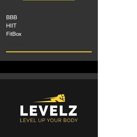
BBB
HIIT
FitBox
*4 credits